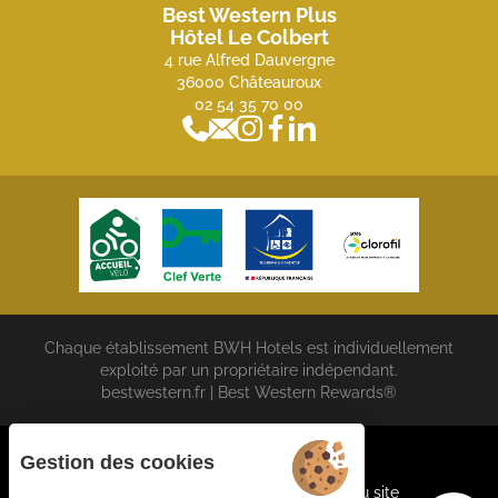
Best Western Plus
Hôtel Le Colbert
4 rue Alfred Dauvergne
36000 Châteauroux
02 54 35 70 00
Chaque établissement BWH Hotels est individuellement
exploité par un propriétaire indépendant.
bestwestern.fr
|
Best Western Rewards®
Gestion des cookies
Cookies
CGV
Mentions légales
Plan du site